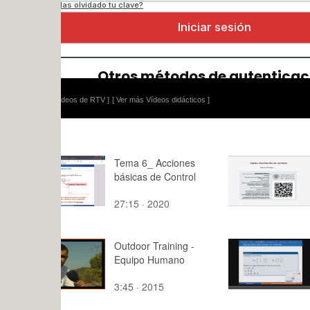
ídeos de RTV ]
[ Ver más Vídeos didácticos ]
Tema 6_ Acciones
3.1.1.- Dip
básicas de Control
Distribució
corriente
27:15 · 2020
23:15 · 20
Outdoor Training -
Ejercicio d
Equipo Humano
operacione
matrices 1
3:45 · 2015
5:33 · 202