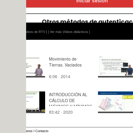
ídeos de RTV ]
[ Ver más Vídeos didácticos ]
Movimiento de
Pandas: O
Tierras. Vaciados
con series
6:06 · 2014
4:07 · 202
iNTRODUCCIÓN AL
Sistema de
CÁLCULO DE
acotados. 
MÁXIMOS Y MÍNIMOS
en rectas, 
83:42 · 2020
6:06 · 202
DE FUNCIONES f(x,y)
planos, y e
y planos
anos
I
Contacto