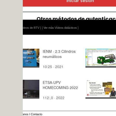
ídeos de RTV ]
[ Ver más Vídeos didácticos ]
IENM - 2.3 Cilindros
Simulación
neumáticos
Lego Techn
Tractor - s
10:25 · 2021
10:09 · 20
02 de 27
ETSA-UPV
Components
HOMECOMING 2022
mobile com
infrastruct
112:,0 · 2022
9:55 · 201
anos
I
Contacto