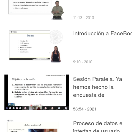
11:13 · 2013
Introducción a FaceBo
9:10 · 2010
Sesión Paralela. Ya
hemos hecho la
encuesta de
Competencias digitales
56:54 · 2021
¿Ahora qué?
Proceso de datos e
interfaz de usuario.