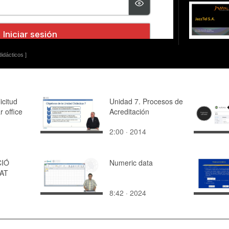
idácticos ]
icitud
Unidad 7. Procesos de
r office
Acreditación
2:00 · 2014
IÓ
Numeric data
TAT
8:42 · 2024