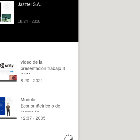
Jazztel S.A.
18:24 · 2010
vídeo de la
presentación trabajo 3
AGM
8:20 · 2021
Modelo
Economñetrico o de
regresión
12:37 · 2005