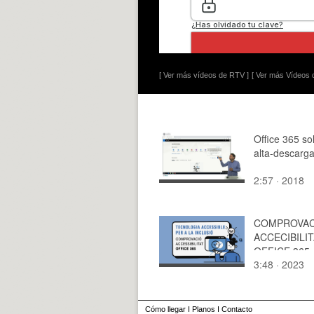
[ Ver más vídeos de RTV ]
[ Ver más Vídeos d
Office 365 sol
alta-descarga
2:57 · 2018
COMPROVAC
ACCECIBILI
OFFICE 365
3:48 · 2023
Cómo llegar
I
Planos
I
Contacto