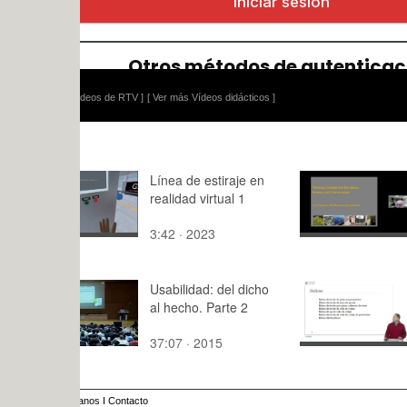
ídeos de RTV ]
[ Ver más Vídeos didácticos ]
Línea de estiraje en
05 - 01 - A
realidad virtual 1
3:42 · 2023
20:25 · 20
Usabilidad: del dicho
Ingeniería
al hecho. Parte 2
- Balizas
37:07 · 2015
1:44 · 201
anos
I
Contacto