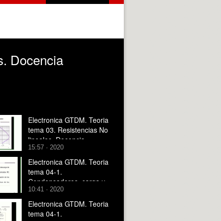
s. Docencia
Electronica GTDM. Teoria
tema 03. Resistencias No
lineales. Docencia
15:57 · 2020
VIRTUAL.
Electronica GTDM. Teoria
tema 04-1.
Condensadores, carga y
10:41 · 2020
descarga. Docencia
VIRTUAL.
Electronica GTDM. Teoria
tema 04-1.