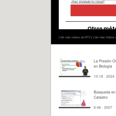
[ Ver más vídeos de RTV ]
[ Ver más Vídeos d
La Presión O
en Biología
10:18 · 2024
Búsqueda en 
Catastro
6:46 · 2007