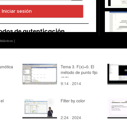
idácticos ]
smótica
Tema 3. F(x)=0. El
método de punto fijo
(3/3).
9:14 · 2014
el
Filter by color
2:24 · 2024