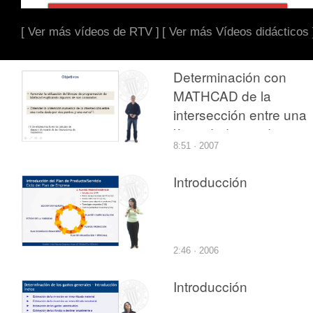
[ Ver más vídeos de RTV ]
[ Ver más Vídeos didácticos 
Determinación con
MATHCAD de la
intersección entre una
línea dada por dos
8:51 · 2007
puntos y una curva
cualquiera
Introducción
2:46 · 2006
Introducción