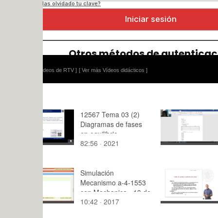
ídeos de RTV ]
[ Ver más Vídeos didácticos ]
12567 Tema 03 (2)
Trabajo a
Diagramas de fases
AVD expre
en equilibrio
disponibles
82:56 · 2021
19:33 · 20
PROBLEMAS (Parte
2ª)
Simulación
Ejemplo de 
Mecanismo a-4-1553
cualitativo
con Mechanica - 13 de
10:42 · 2017
25:17 · 20
25 - Modelo Gráfico