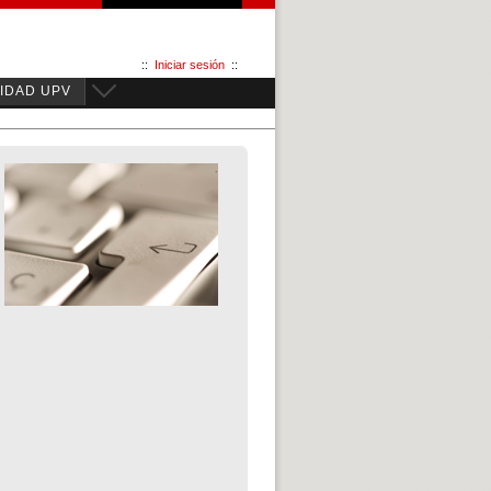
::
Iniciar sesión
::
IDAD UPV