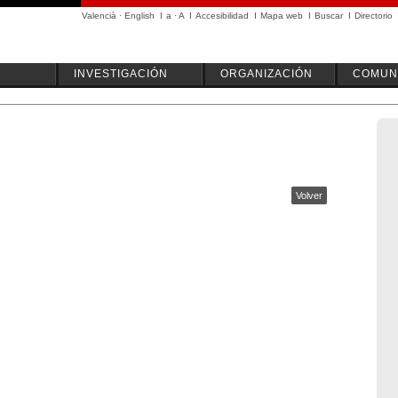
Valencià
·
English
I
a
·
A
I
Accesibilidad
I
Mapa web
I
Buscar
I
Directorio
INVESTIGACIÓN
ORGANIZACIÓN
COMUN
Volver