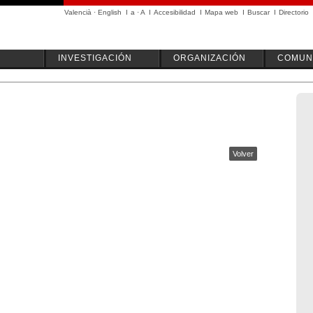
Valencià
·
English
I
a
·
A
I
Accesibilidad
I
Mapa web
I
Buscar
I
Directorio
INVESTIGACIÓN
ORGANIZACIÓN
COMUN
Volver