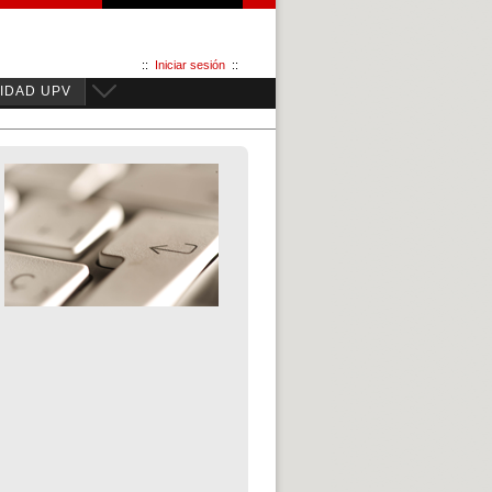
::
Iniciar sesión
::
IDAD UPV