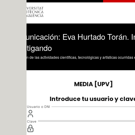
nicación: Eva Hurtado Torán. Investig
stigando
n de las actividades científicas, tecnológicas y artísticas ocurridas en los tres cam