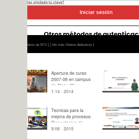
ídeos de RTV ]
[ Ver más Vídeos didácticos ]
Apertura de curso
Sales: cara
2007-08 en campus
y propieda
de Alcoy (2)
1:14 · 2014
9:57 · 201
Tecnicas para la
Course 6 -
mejora de procesos:
design (par
Presentacion de
9:06 · 2015
2:06 · 202
proyectos de mejora