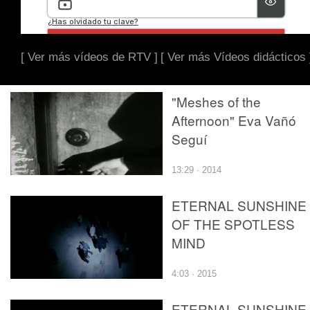
[ Ver más vídeos de RTV ]
[ Ver más Vídeos didácticos 
"Meshes of the
Afternoon" Eva Vañó
Seguí
13:29 · 2014
ETERNAL SUNSHINE
OF THE SPOTLESS
MIND
4:03 · 2015
ETERNAL SUNSHINE