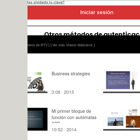
ídeos de RTV ]
[ Ver más Vídeos didácticos ]
Business strategies
Le cas du
personnel 
3:08 · 2015
5:32 · 200
Mi primer bloque de
Welcome & 
función con autómatas
Opening
ABB
10:52 · 2014
24:28 · 20