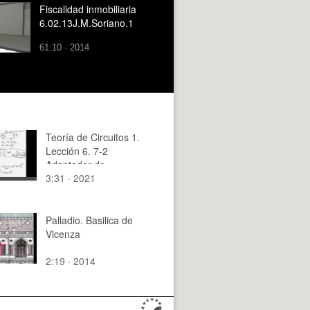
Fiscalidad inmobiliaria
6.02.13J.M.Soriano.1
61:10 · 2014
Teoría de Circuitos 1.
Lección 6. 7-2
Adaptador de
3:31 · 2021
impedancias
Palladio. Basilica de
Vicenza
2:19 · 2014