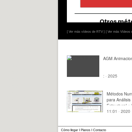
[ Ver más vídeos de RTV ]
[ Ver más Vídeos d
AGM Animacio
: · 2025
Métodos Num
para Análisis
Estructural ¿
11:01 · 2020
2020 ¿ Clase
Tramo 01 de
Cómo llegar
I
Planos
I
Contacto