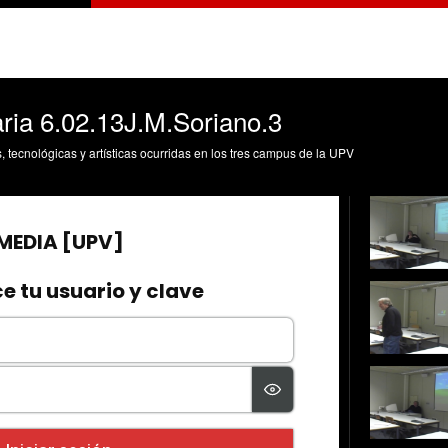
aria 6.02.13J.M.Soriano.3
s, tecnológicas y artísticas ocurridas en los tres campus de la UPV