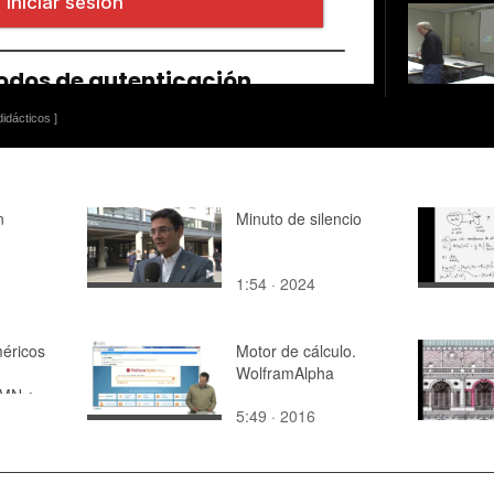
idácticos ]
n
Minuto de silencio
1:54 · 2024
éricos
Motor de cálculo.
WolframAlpha
 MN ¿
5:49 · 2016
 12 ¿
 15