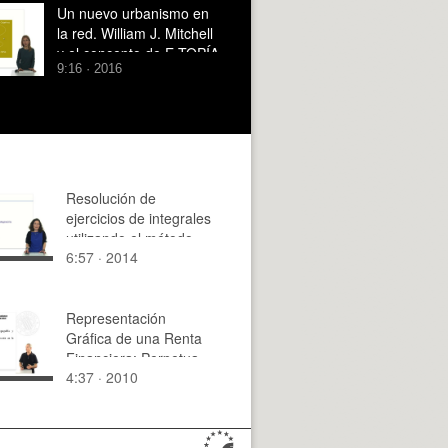
UPV - ULA. España -
Un nuevo urbanismo en
Venezuela
la red. William J. Mitchell
y el concepto de E-TOPÍA
9:16 · 2016
Resolución de
ejercicios de integrales
utilizando el método
6:57 · 2014
de integración por
partes
Representación
Gráfica de una Renta
Financiera: Perpetua,
4:37 · 2010
prepagable y variable
en progresión
geométrica.