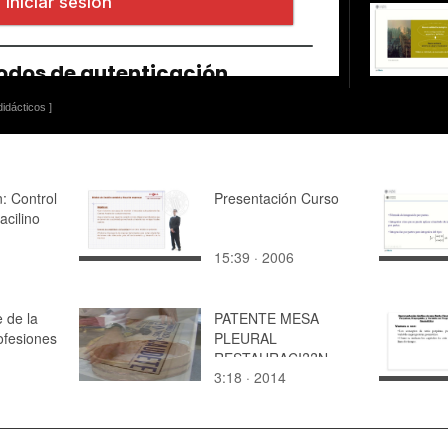
idácticos ]
: Control
Presentación Curso
acilino
15:39 · 2006
e de la
PATENTE MESA
ofesiones
PLEURAL
RESTAURACI??N
3:18 · 2014
ngeniero
POSTERS
ción