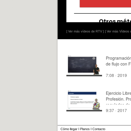
[ Ver más vídeos de RTV ]
[ Ver más Vídeos d
Programación
de flujo con F
7:08 · 2019
Ejercicio Libr
Profesión. Pr
reguladas de
9:37 · 2017
Ingeniero e I
Técnico de
Telecomunica
Cómo llegar
I
Planos
I
Contacto