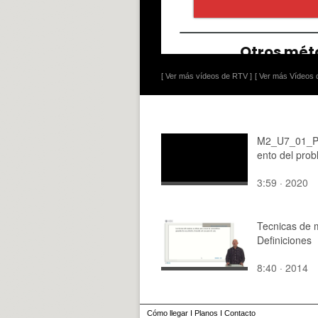
[ Ver más vídeos de RTV ]
[ Ver más Vídeos d
M2_U7_01_P
ento del pro
3:59 · 2020
Tecnicas de 
Definiciones
8:40 · 2014
Cómo llegar
I
Planos
I
Contacto