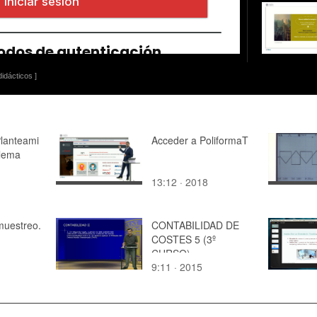
idácticos ]
lanteami
Acceder a PoliformaT
blema
13:12 · 2018
muestreo.
CONTABILIDAD DE
COSTES 5 (3º
CURSO)
9:11 · 2015