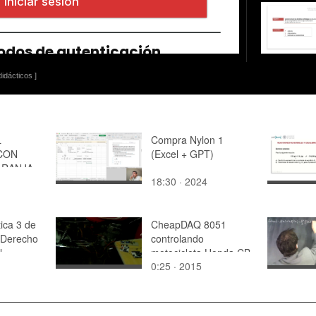
idácticos ]
L
Compra Nylon 1
CON
(Excel + GPT)
ARANJA
18:30 · 2024
ica 3 de
CheapDAQ 8051
a Derecho
controlando
l.
motocicleta Honda CB
0:25 · 2015
250