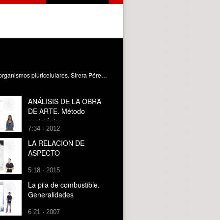
[ES]En este objeto de aprendizaje descubrirás la importancia de la comunicación celular para el control coordinado de los organismos pluricelulares. Sirera Pérez, Rafael (2025). Generalidades de la Comunicación Intercelular. https://riunet.upv.es/handle/10251/221542 DER
ANÁLISIS DE LA OBRA
DE ARTE. Método
sociológico
7:34 · 2012
LA RELACION DE
ASPECTO
5:18 · 2015
La pila de combustible.
Generalidades
6:21 · 2007