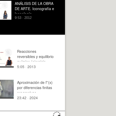
ANÁLISIS DE LA OBRA
DE ARTE. Iconografía e
Iconología
9:53 · 2012
Reacciones
reversibles y equilibrio
químico (ejercicio
5:05 · 2013
práctico)
Aproximación de f''(x)
por diferencias finitas
progresivas
23:42 · 2024