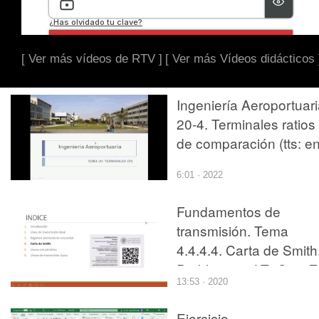
[ Ver más vídeos de RTV ]
[ Ver más Vídeos didácticos 
Ingeniería Aeroportuari
20-4. Terminales ratios
de comparación (tts: en
6:01 · 2022
Fundamentos de
transmisión. Tema
4.4.4.4. Carta de Smith
Problema 4. LT+Cs e Z
13:53 · 2020
Ejercicio