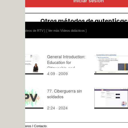
ídeos de RTV ]
[ Ver más Vídeos didácticos ]
General Introduction:
Característ
Education for
superficial
Citizenship and
pavimento
4:09 · 2009
11:32 · 20
Human Rights II
77. Ciberguerra sin
4.3 Networ
soldados
Creators: 
Analytics f
2:24 · 2024
1:42 · 202
published 
Apps
anos
I
Contacto