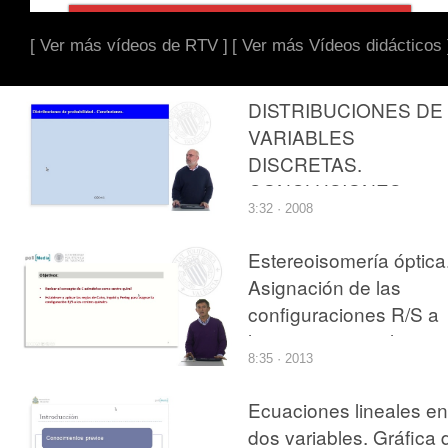
[ Ver más vídeos de RTV ]
[ Ver más Vídeos didácticos 
DISTRIBUCIONES DE
VARIABLES
DISCRETAS.
CONCLUSIONES
3:32 · 2008
Estereoisomería óptica
Asignación de las
configuraciones R/S a
los centros quirales
8:35 · 2013
Ecuaciones lineales en
dos variables. Gráfica 