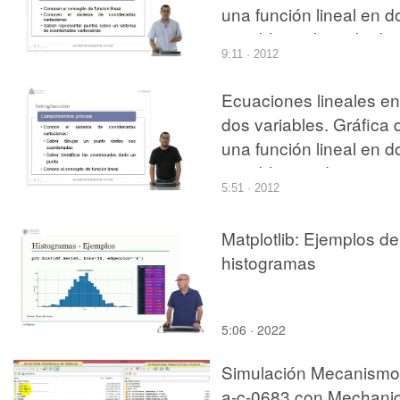
una función lineal en d
variables utilizando do
9:11 · 2012
puntos
Ecuaciones lineales en
dos variables. Gráfica 
una función lineal en d
variables mediante
5:51 · 2012
puntos de la función
lineal
Matplotlib: Ejemplos de
histogramas
5:06 · 2022
Simulación Mecanismo
a-c-0683 con Mechani