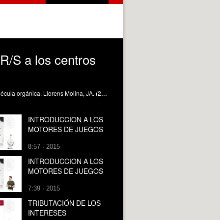
R/S a los centros
En este polimedia se presentan y aplican los criterios para asignar las configuraciones R/S a los estereocentros en una molécula orgánica. Llorens Molina, JA. (2014). Estereoisomería óptica. Asignación de las configuraciones R/S a los centros quirales. https://riunet.upv.es/handle/10251/38106
INTRODUCCION A LOS
MOTORES DE JUEGOS
8:57 · 2015
INTRODUCCION A LOS
MOTORES DE JUEGOS
7:39 · 2015
TRIBUTACIÓN DE LOS
INTERESES