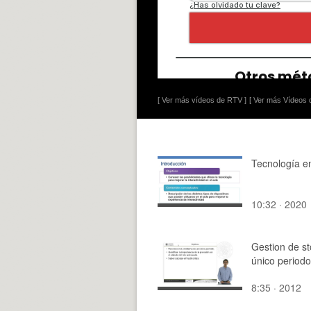
[ Ver más vídeos de RTV ]
[ Ver más Vídeos d
Tecnología en
10:32 · 2020
Gestion de s
único periodo
8:35 · 2012