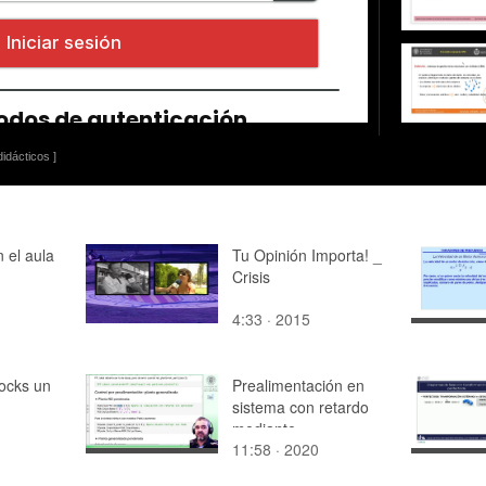
idácticos ]
 el aula
Tu Opinión Importa! _
Crisis
4:33 · 2015
tocks un
Prealimentación en
sistema con retardo
mediante
11:58 · 2020
Hinfsyn+pade