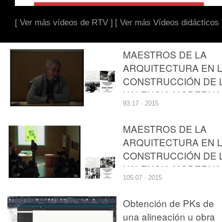
[ Ver más vídeos de RTV ]
[ Ver más Vídeos didácticos 
MAESTROS DE LA
ARQUITECTURA EN 
CONSTRUCCIÓN DE 
VALENCIA MODERNA
93:17 · 2015
OBRA PROPIA. RAFA
TAMARIT
MAESTROS DE LA
ARQUITECTURA EN 
CONSTRUCCIÓN DE 
VALENCIA MODERNA
105:07 · 2015
OBRA PROPIA .
ANTONIO ESCARIO
Obtención de PKs de
una alineación u obra