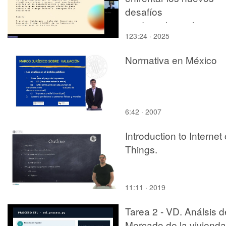
desafíos
medioambientales,
123:24 · 2025
sociales y económicos
en entornos urbanos
Normativa en México
6:42 · 2007
Introduction to Internet 
Things.
11:11 · 2019
Tarea 2 - VD. Análsis d
Mercado de la vivienda