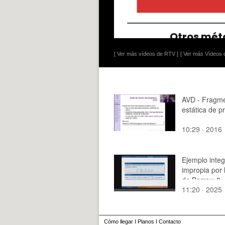
[ Ver más vídeos de RTV ]
[ Ver más Vídeos d
AVD - Fragme
estática de 
10:29 · 2016
Ejemplo integ
impropia por 
de Barrow 3
11:20 · 2025
Cómo llegar
I
Planos
I
Contacto