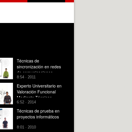
Técnicas de
sincronización en redes
de comunicaciones
8:54 · 2011
Experto Universitario en
Valoración Funcional
Mediante Técnicas
6:52 · 2014
Biomecánicas
Técnicas de prueba en
proyectos informáticos
8:01 · 2010