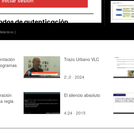
idácticos ]
ntación
Trazo Urbano VLC
programas
2:,0 · 2024
ración
El silencio absoluto
la regla
4:24 · 2015