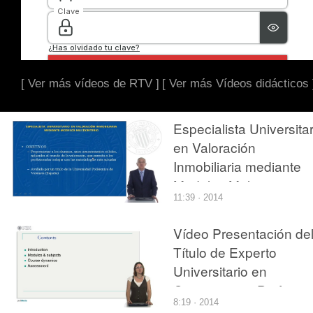
[ Ver más vídeos de RTV ]
[ Ver más Vídeos didácticos 
Especialista Universitar
en Valoración
Inmobiliaria mediante
Modelos Multicriterio
11:39 · 2014
Vídeo Presentación de
Título de Experto
Universitario en
Competencia Profesion
8:19 · 2014
para la Enseñanza en