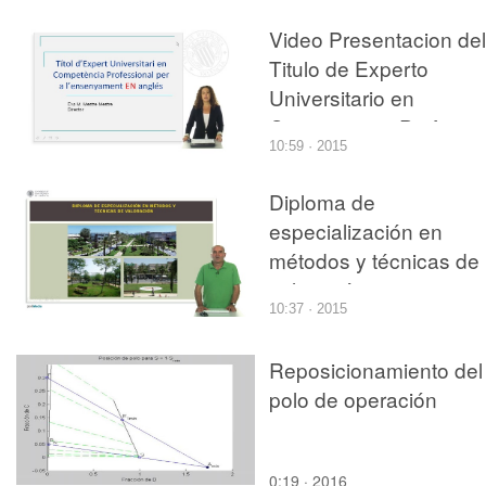
Inglés
Video Presentacion del
Titulo de Experto
Universitario en
Competencia Profesion
10:59 · 2015
para la Ense?anza en
Ingles
Diploma de
especialización en
métodos y técnicas de
valoración
10:37 · 2015
Reposicionamiento del
polo de operación
0:19 · 2016