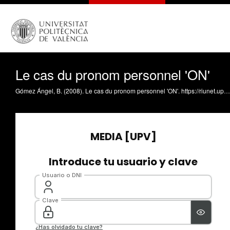
Le cas du pronom personnel 'ON'
Gómez Ángel, B. (2008). Le cas du pronom personnel 'ON'. https://riunet.upv.es/handle/10251/942