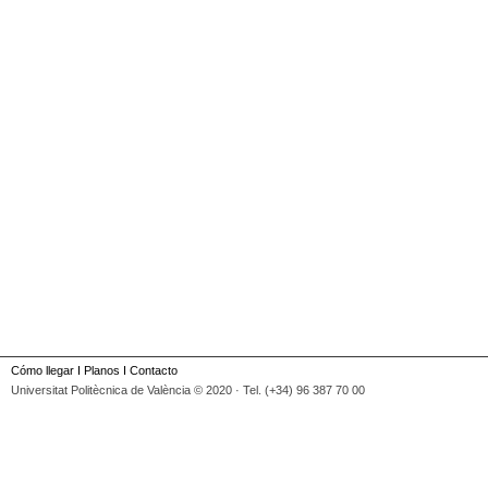
Cómo llegar
I
Planos
I
Contacto
Universitat Politècnica de València © 2020 · Tel. (+34) 96 387 70 00