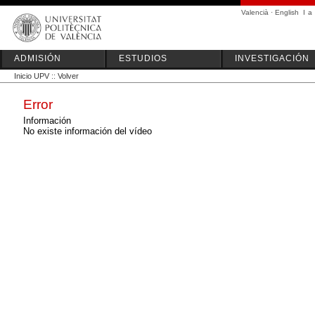
Valencià
·
English
I
a
ADMISIÓN
ESTUDIOS
INVESTIGACIÓN
Inicio UPV
::
Volver
Error
Información
No existe información del vídeo