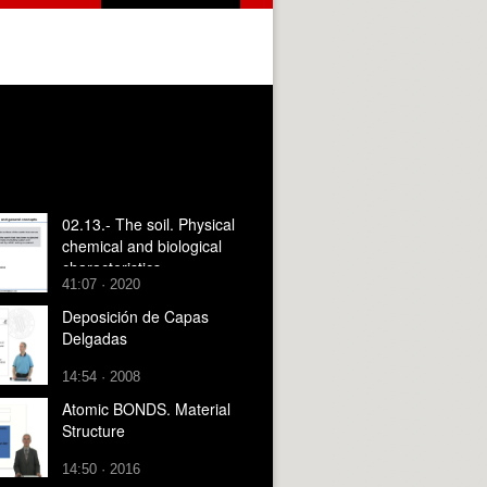
02.13.- The soil. Physical
chemical and biological
characteristics
41:07 · 2020
Deposición de Capas
Delgadas
14:54 · 2008
Atomic BONDS. Material
Structure
14:50 · 2016