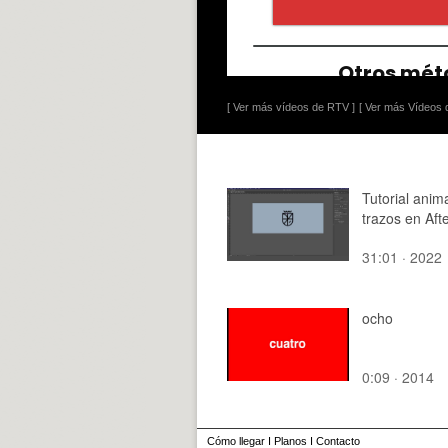
[ Ver más vídeos de RTV ]
[ Ver más Vídeos d
Tutorial anim
trazos en Afte
31:01 · 2022
ocho
0:09 · 2014
Cómo llegar
I
Planos
I
Contacto