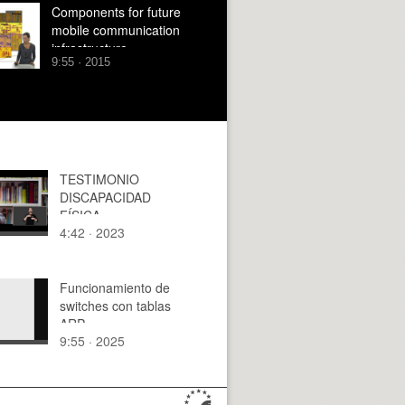
Components for future
mobile communication
infrastructure
9:55 · 2015
TESTIMONIO
DISCAPACIDAD
FÍSICA
4:42 · 2023
Funcionamiento de
switches con tablas
ARP
9:55 · 2025