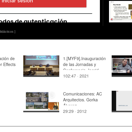
idácticos ]
ación de
1.[MYF9].Inauguración
r Effects
de las Jornadas y
Conferencia. Ingrid
102:47 · 2021
Taillandier .
Comunicaciones: AC
Arquitectos. Gorka
Álvarez
29:29 · 2012