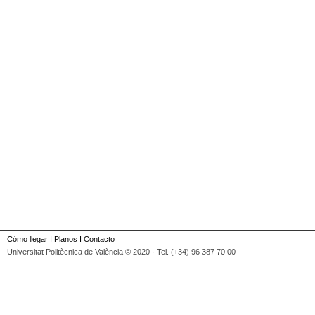
Cómo llegar
I
Planos
I
Contacto
Universitat Politècnica de València © 2020 · Tel. (+34) 96 387 70 00