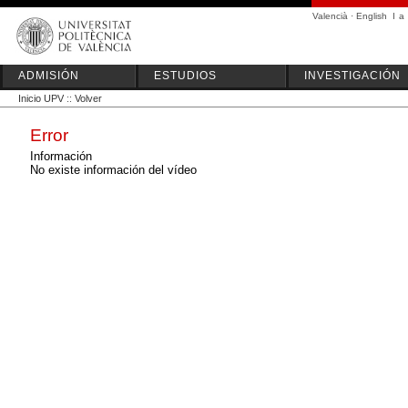
Valencià
·
English
I
a
ADMISIÓN
ESTUDIOS
INVESTIGACIÓN
Inicio UPV
::
Volver
Error
Información
No existe información del vídeo