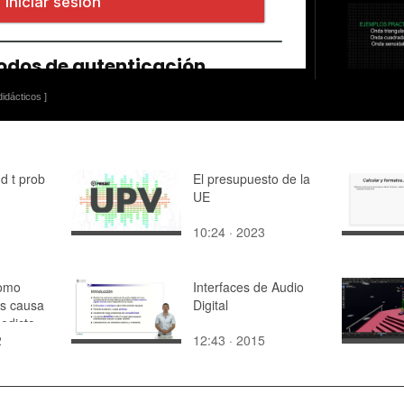
idácticos ]
d t prob
El presupuesto de la
UE
10:24 · 2023
como
Interfaces de Audio
is causa
Digital
edicto
2
12:43 · 2015