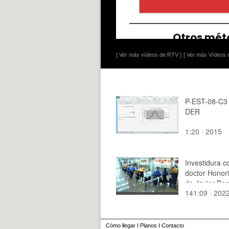
[ Ver más vídeos de RTV ]
[ Ver más Vídeos d
P-EST-08-C3 
DER
1:20 · 2015
Investidura 
doctor Honor
de Javier Ben
141:09 · 202
Cómo llegar
I
Planos
I
Contacto