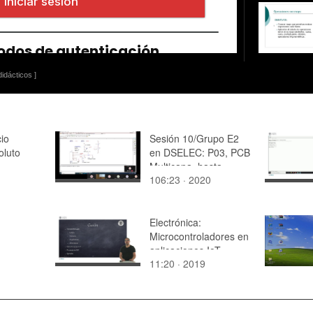
idácticos ]
cio
Sesión 10/Grupo E2
oluto
en DSELEC: P03, PCB
Multicapa, hasta
106:23 · 2020
Definición Local de
Vías Ciegas.
Electrónica:
Microcontroladores en
aplicaciones IoT
11:20 · 2019