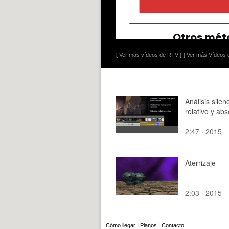
[ Ver más vídeos de RTV ]
[ Ver más Vídeos d
Análisis silen
relativo y abs
2:47 · 2015
Aterrizaje
2:03 · 2015
Cómo llegar
I
Planos
I
Contacto