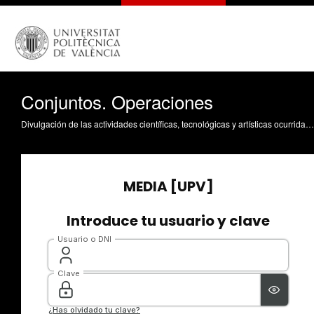
Conjuntos. Operaciones
Divulgación de las actividades científicas, tecnológicas y artísticas ocurridas en los tres campus de la UPV