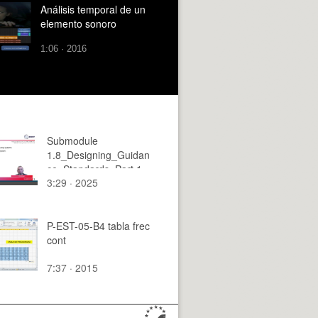
Análisis temporal de un
elemento sonoro
1:06 · 2016
Submodule
1.8_Designing_Guidan
ce_Standards_Part 1
3:29 · 2025
P-EST-05-B4 tabla frec
cont
7:37 · 2015