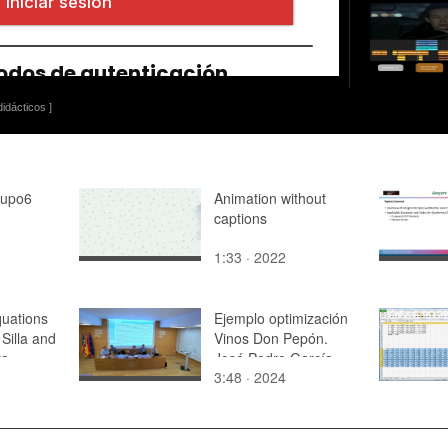
idácticos ]
rupo6
Animation without
captions
1:33 · 2022
quations
Ejemplo optimización
 Silla and
Vinos Don Pepón.
ya
José Pedro García
3:48 · 2024
Sabater