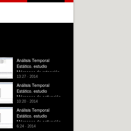
Análisis Temporal
Estático. estudio
Márgenes de retención
13:27 · 2014
Análisis Temporal
Estático. estudio
Márgenes de activación
10:20 · 2014
con puertos de entrada
Análisis Temporal
Estático. estudio
Márgenes de activación
6:24 · 2014
con puertos de salida