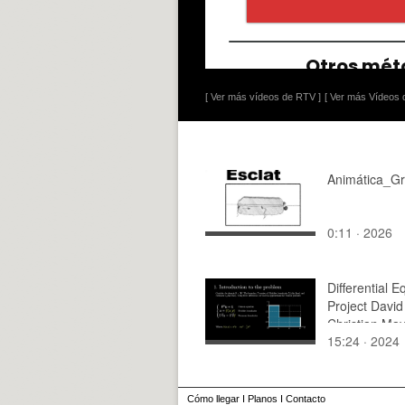
[ Ver más vídeos de RTV ]
[ Ver más Vídeos d
Animática_G
0:11 · 2026
Differential E
Project David
Christian Ma
15:24 · 2024
Cómo llegar
I
Planos
I
Contacto