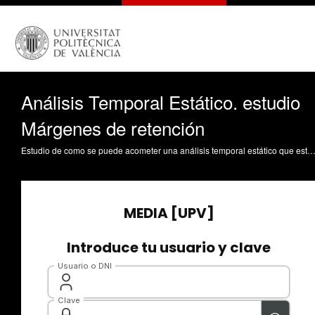
Análisis Temporal Estático. estudio
Márgenes de retención
Estudio de como se puede acometer una análisis temporal estático que estudie los márgenes de retención Gadea Gironés, R. (2013). Análisis Temporal Estático. estudio Márgenes de retención. https://riunet.upv.es