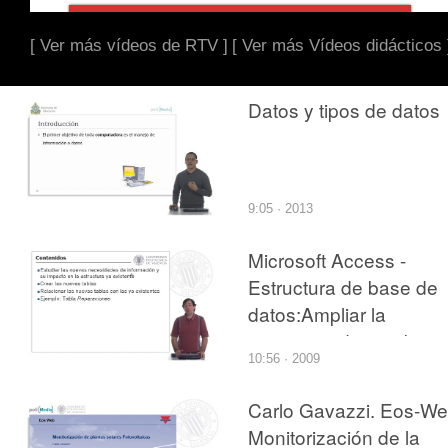
[ Ver más vídeos de RTV ]
[ Ver más Vídeos didácticos 
Datos y tipos de datos
9:05 · 2013
Microsoft Access -
Estructura de base de
datos:Ampliar la
estructura de una base
10:56 · 2009
de datos
Carlo Gavazzi. Eos-We
Monitorización de la