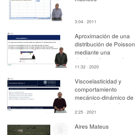
3:04 · 2011
Aproximación de una
distribución de Poisson
mediante una
distribución normal
11:32 · 2020
Viscoelasticidad y
comportamiento
mecánico-dinámico de
materiales poliméricos.
2:25 · 2021
Modelización: Modelos
viscoelásticos
Aires Mateus
avanzados