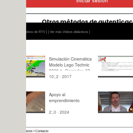
ídeos de RTV ]
[ Ver más Vídeos didácticos ]
Simulación Cinemática
Heat Trans
Modelo Lego Technic
Unsteady S
8862-1 -Cargador- 07
10:,2 · 2017
9:39 · 202
de 19
Apoyo al
Feliz Vera
emprendimiento
2:,0 · 2024
3:12 · 202
anos
I
Contacto