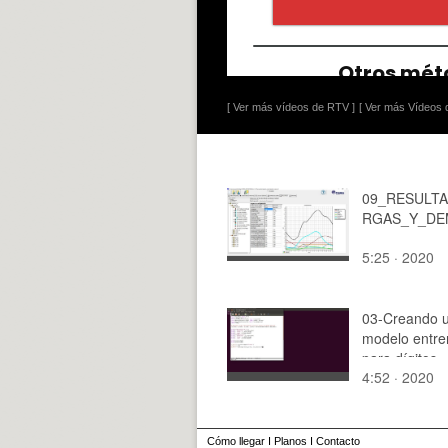
[ Ver más vídeos de RTV ]
[ Ver más Vídeos d
09_RESULT
RGAS_Y_DE
5:25 · 2020
03-Creando 
modelo entr
para dígitos
4:52 · 2020
manuscritos
Cómo llegar
I
Planos
I
Contacto