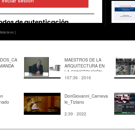
idácticos ]
ADOS_CA
MAESTROS DE LA
MANDA
ARQUITECTURA EN
LA CONSTRUCIÓN
107:36 · 2016
DE LA VALENCIA
MODERNA .VALLS-
GARCÍA SANZ. por
un
JORGE GARCÍA
DonGiovanni_Carneva
enado
YJUAN FCO. PÉREZ
le_Tiziano
2:39 · 2022