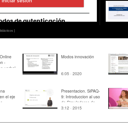
idácticos ]
/Online
Modos innovación
n -
on-verbal
6:05 · 2020
una
Presentacion. SiPAQ-
 en el eje
9: Introduccion al uso
pe
de Simuladores de
3:12 · 2015
Procesos Industriales