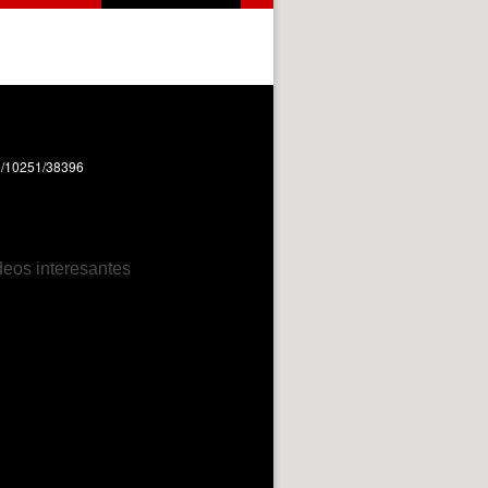
dle/10251/38396
deos interesantes