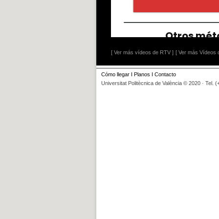
[ Ver más vídeos de RTV ]
[ Ver más Vídeos d
Cómo llegar
I
Planos
I
Contacto
Universitat Politècnica de València © 2020 · Tel. 