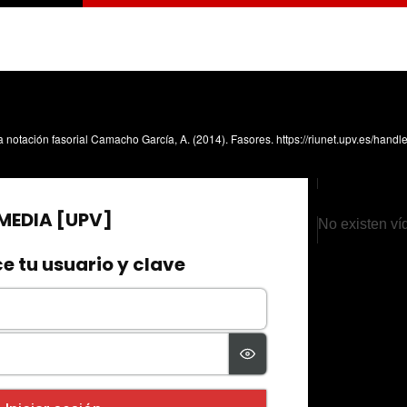
 la notación fasorial Camacho García, A. (2014). Fasores. https://riunet.upv.es/han
No existen ví