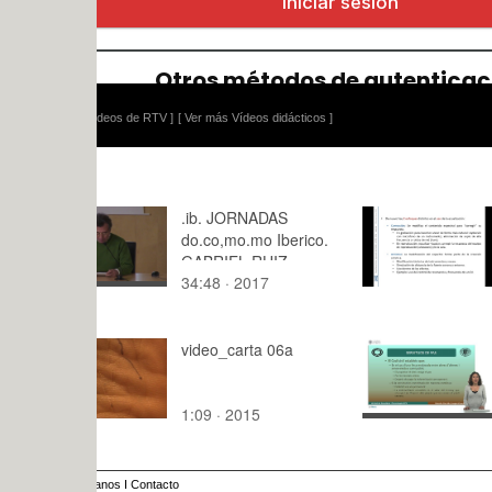
ídeos de RTV ]
[ Ver más Vídeos didácticos ]
.ib. JORNADAS
4 - Proces
do.co,mo.mo Iberico.
Espectral (I
GABRIEL RUIZ
Ecualizado
34:48 · 2017
18:,3 · 202
CABRERO
video_carta 06a
Delimitació
propietat i
Servituds 
1:09 · 2015
4:09 · 201
anos
I
Contacto