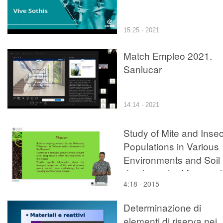
15:25 · 2021
Match Empleo 2021.
Sanlucar
14:14 · 2021
Study of Mite and Insec
Populations in Various
Environments and Soil
depths in the Municipal
4:18 · 2015
of Benitatchell 3
Determinazione di
elementi di riserva nei