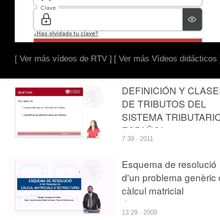
[ Ver más vídeos de RTV ]
[ Ver más Vídeos didácticos 
DEFINICIÓN Y CLASE
DE TRIBUTOS DEL
SISTEMA TRIBUTARI
ESPAÑOL
7:39 · 2011
Esquema de resolució
d'un problema genèric
càlcul matricial
d'estructures
13:29 · 2008