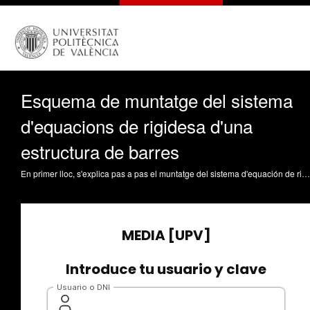
Esquema de muntatge del sistema
d'equacions de rigidesa d'una
estructura de barres
En primer lloc, s'explica pas a pas el muntatge del sistema d'equación de rigidesa d'una estructura qualsevol a partir de les relacions de rigidesa de cada una de les barres. A continuació es descriu la modificació d'aquest sistema per imposar les condicions de contorn cinemàtiques. Casanova Colón, J. (2009). Esquema de muntatge del sistema d'equacions de rigidesa d'una estructura de barres. https://riunet.upv.es/handle/10251/5629