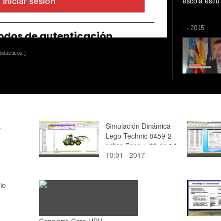
escola esti
: · 2015
idácticos ]
:
Simulación Dinámica
Lego Technic 8459-2
sobre Base ¿ 06 de 14
10:01 · 2017
io
Concierto Coro UPV