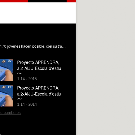
Además de los niños, la Escola d¿Estiu de la UPV cuenta con otros protagonistas.Son los monitores. Este año un grupo de 170 jóvenes hacen posible, con su trabajo y esfuerzo, la Escola d'Estiu de la Igualtat.
Proyecto APRENDRA,
ai2-AIJU-Escola d'estiu
C9
1:14 · 2015
Proyecto APRENDRA,
ai2-AIJU-Escola d'estiu
C9
1:14 · 2014