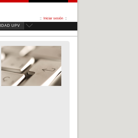
::
Iniciar sesión
::
IDAD UPV