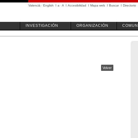
Valencià
·
English
I
a
·
A
I
Accesibilidad
I
Mapa web
I
Buscar
I
Directorio
INVESTIGACIÓN
ORGANIZACIÓN
COMUN
Volver