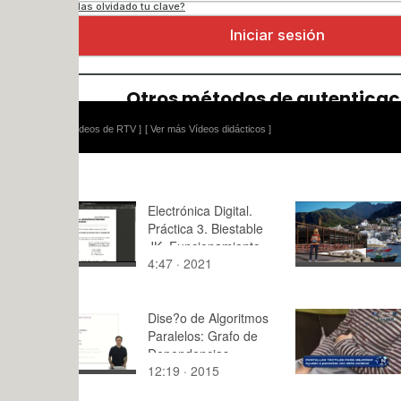
ídeos de RTV ]
[ Ver más Vídeos didácticos ]
Electrónica Digital.
PuertoBar
Práctica 3. Biestable
a
JK. Funcionamiento
4:47 · 2021
0:07 · 201
(datasheet) y
simulación.
Dise?o de Algoritmos
Pantallas t
Paralelos: Grafo de
rehabilitac
Dependencias
LevanteTV
12:19 · 2015
2:01 · 201