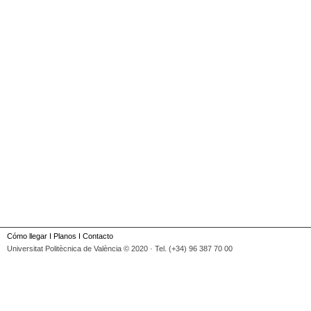
Cómo llegar
I
Planos
I
Contacto
Universitat Politècnica de València © 2020 · Tel. (+34) 96 387 70 00