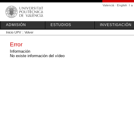
Valencià
·
English
I
a
ADMISIÓN
ESTUDIOS
INVESTIGACIÓN
Inicio UPV
::
Volver
Error
Información
No existe información del vídeo