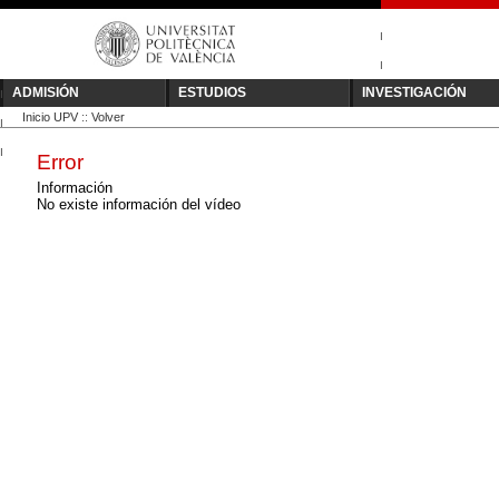
I
I
ADMISIÓN
ESTUDIOS
INVESTIGACIÓN
I
Inicio UPV
::
Volver
I
I
Error
Información
No existe información del vídeo