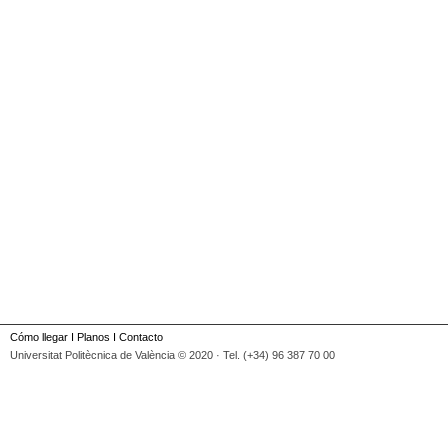
Cómo llegar
I
Planos
I
Contacto
Universitat Politècnica de València © 2020 · Tel. (+34) 96 387 70 00