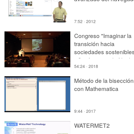
7:52 · 2012
Congreso "Imaginar la
transición hacia
sociedades sostenible
- Conferencia de Nach
54:24 · 2018
Fernández Rocafort
Método de la bisección
con Mathematica
9:44 · 2017
WATERMET2