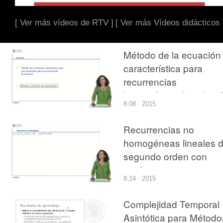
[ Ver más vídeos de RTV ]
[ Ver más Vídeos didácticos 
Método de la ecuación
característica para
recurrencias
homogéneas lineales 
8:08 · 2015
segundo orden con
coeficientes constante
Recurrencias no
(raíces reales)
homogéneas lineales 
segundo orden con
coeficientes constante
8:24 · 2015
Complejidad Temporal
Asintótica para Método