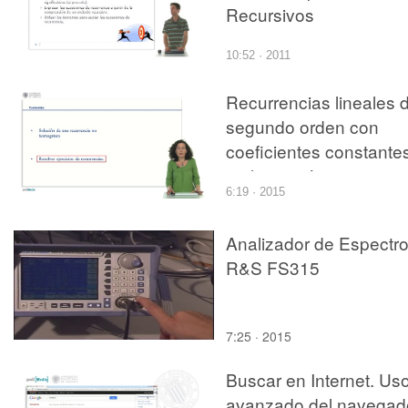
Recursivos
10:52 · 2011
Recurrencias lineales 
segundo orden con
coeficientes constante
no homogénea
6:19 · 2015
(constante)
Analizador de Espectr
R&S FS315
7:25 · 2015
Buscar en Internet. Us
avanzado del navegad