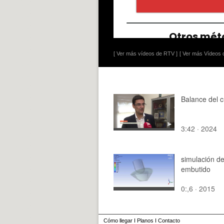
[ Ver más vídeos de RTV ]
[ Ver más Vídeos d
Balance del 
3:42 · 2024
simulación d
embutido
0:,6 · 2015
Cómo llegar
I
Planos
I
Contacto