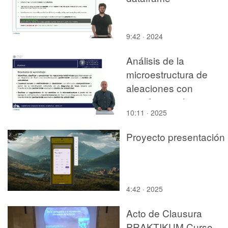
9:42 · 2024
Análisis de la
microestructura de
aleaciones con
transformación
10:11 · 2025
peritectoide asociada a
cambio de solubilidad
Proyecto presentación
mediante curvas de
enfriamiento
4:42 · 2025
Acto de Clausura
PRAKTIKUM Curso