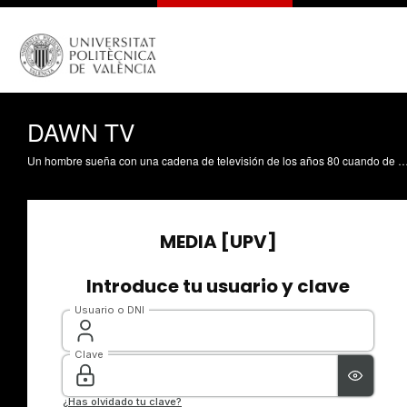
DAWN TV
Un hombre sueña con una cadena de televisión de los años 80 cuando de repente se rompen las paredes que le encadenan a su realidad, revelando 